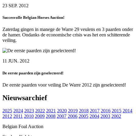
23 SEP. 2012
Succesvolle Belgian Horses Auction!
Zaterdag gingen in manege de Warre 29 veulens en 3 paarden onder
de hamer. Ondanks de economische crisis was het een schitterende
veiling.
11 JUN. 2012
De eerste paarden zijn geselecteerd!
De eerste paarden voor veiling De Warre 2012 zijn geselecteerd!
Nieuwsarchief
2025
2024
2023
2022
2021
2020
2019
2018
2017
2016
2015
2014
2012
2011
2010
2009
2008
2007
2006
2005
2004
2003
2002
Belgian Foal Auction